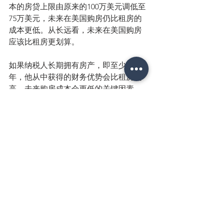
本的房贷上限由原来的100万美元调低至
75万美元，未来在美国购房仍比租房的
成本更低。从长远看，未来在美国购房
应该比租房更划算。
如果纳税人长期拥有房产，即至少拥有6
年，他从中获得的财务优势会比租房更
高。未来购房成本会更低的关键因素
是，美国新税法为买家提供了优厚的标
准扣除项，这比逐项扣除获得的税务减
免更实惠。新税法提出的标准扣除额，
比之前增长了一倍：为单身者提供最高
6,350美元的标准扣除额；为一对夫妇，
提供最高12,700美元的免税额。
随着美国GDP增长连续两个季度超过3%
（之前几年一直徘徊在2%左右）、房贷
继续保持较低利率（30年期贷款利率为
3.9%，远低于2007年的6.2%），再加上